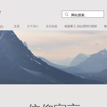
​
rch
主页
关于我们
主日信息
校园事工-但以理同行团契
教