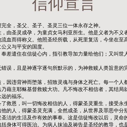
信仰宣言
完全，圣父、圣子、圣灵三位一体永存之神。​
性，由圣灵成孕，为童贞女马利亚所生。他是义者为不义
他流血而得称义。他照圣经所载，从死里复活，今坐在至
立公义与平安的国度。
，奉差遣住在信徒心内，指引教导加力量给他们；又叫世
无错误，且是神逐字逐句所默示的，为神救赎人类旨意的
造，因违背神而堕落，招致灵魂与身体之死亡。每一个人
法乃藉主耶稣基督救赎大功。凡不悔改不相信者，其结局
永远的福乐。
备了救恩，叫一切悔改相信的人，得蒙圣灵重生，接受永
信他的人，得蒙圣灵充满，全然成圣，从世界及罪恶中分
过圣洁的生活及作有效的事奉。这是信徒悔改以后，灵命
包括身体可得医治。为病人抹油及祷告是圣经的教导，也