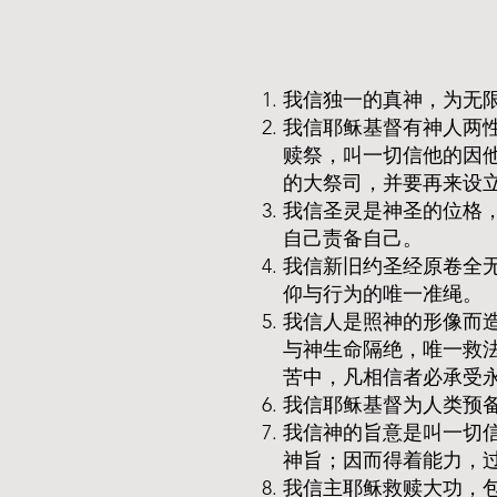
我信独一的真神，为无限
我信耶稣基督有神人两
赎祭，叫一切信他的因
的大祭司，并要再来设
我信圣灵是神圣的位格
自己责备自己。
我信新旧约圣经原卷全
仰与行为的唯一准绳。
我信人是照神的形像而
与神生命隔绝，唯一救
苦中，凡相信者必承受
我信耶稣基督为人类预
我信神的旨意是叫一切
神旨；因而得着能力，
我信主耶稣救赎大功，