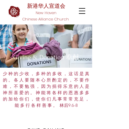
新港华人宣道会​
New Haven
Chinese Alliance Church
​Giving & Donation 奉献
少 种 的 少 收 ， 多 种 的 多 收 ， 这 话 是 真
的 。 各 人 要 随 本 心 所 酌 定 的 ， 不 要 作
难 ， 不 要 勉 强 ， 因 为 捐 得 乐 意 的 人 是
神 所 喜 爱 的 。 神 能 将 各 样 的 恩 惠 多 多
的 加 给 你 们 ， 使 你 们 凡 事 常 常 充 足 ，
能 多 行 各 样 善 事 。 林后9:6-8