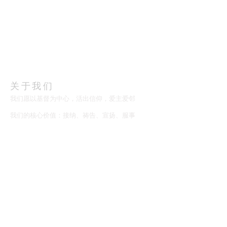
​关于我们
​我们愿以基督为中心，活出信仰，爱主爱邻
我们的核心价值：接纳、祷告、宣扬、服事
教会地址
205 Edwards Street
New Haven, CT 06511
Phone
408-7976615
church@newhavencac.org