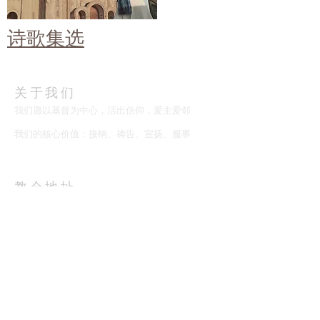
诗歌集选
​关于我们
​我们愿以基督为中心，活出信仰，爱主爱邻
我们的核心价值：接纳、祷告、宣扬、服事
教会地址
205 Edwards Street
New Haven, CT 06511
Phone
408-7976615
church@newhavencac.org
订阅教会更新